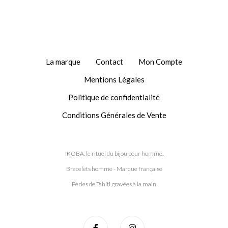
La marque
Contact
Mon Compte
Mentions Légales
Politique de confidentialité
Conditions Générales de Vente
IKOBA, le rituel du bijou pour homme.
Bracelets homme - Marque française
Perles de Tahiti gravées à la main