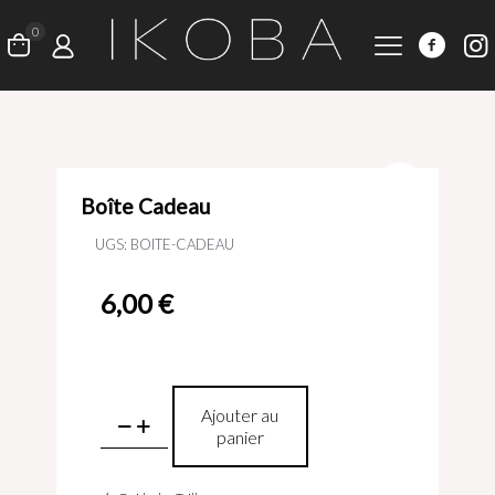
0
Boîte Cadeau
UGS:
BOITE-CADEAU
6,00
€
quantité
Ajouter au
de
panier
Boîte
Cadeau