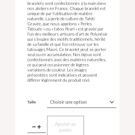
bracelets sont confectionnés à la main dans
nos ateliers en France. Chaque bracelet est
unique de par l’utilisation de matière
naturelle. La perle de culture de Tahiti
Gravée, que nous appelons « Perles
Tatouée » ou « tatoo Pearl » est gravée par
l’un des meilleurs artisans d’art de Polynésie
qui s’inspire des motifs traditionnels, hérité
de sa famille et que l’on retrouve sur les
tatouages Maori. Ce bracelet peut se porter
seul ou en accumulation. Nos bijoux sont
confectionnés avec des matières naturelles,
ce qui peut occasionner de légères
variations de couleur. Les images
présentées sont indicatives et peuvent
différer légèrement du produit réel.
Taille
quantité
Ajouter au
de
panier
Bracelet