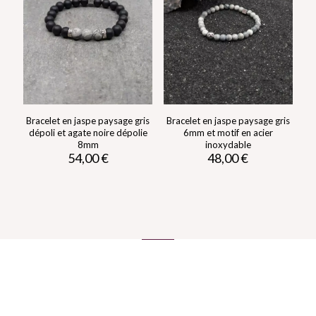
choisies
être
sur
choisies
la
sur
page
la
du
page
produit
du
produit
Bracelet en jaspe paysage gris
Bracelet en jaspe paysage gris
dépoli et agate noire dépolie
6mm et motif en acier
8mm
inoxydable
54,00
€
48,00
€
Ce
Ce
produit
produit
a
a
plusieurs
plusieurs
variations.
variations.
Les
Les
options
options
peuvent
peuvent
être
être
choisies
choisies
sur
sur
la
la
page
page
du
du