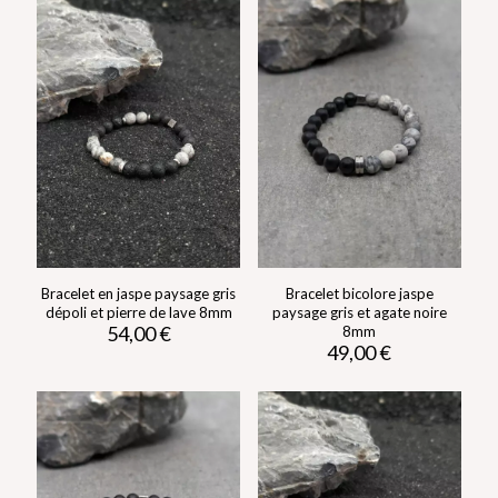
Bracelet en jaspe paysage gris
Bracelet bicolore jaspe
dépoli et pierre de lave 8mm
paysage gris et agate noire
54,00
€
8mm
49,00
€
Ce
produit
Ce
a
produit
plusieurs
a
variations.
plusieurs
Les
variations.
options
Les
peuvent
options
être
peuvent