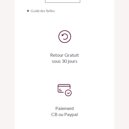
jaspe
paysage,
agate
★
Guide des Tailles
noire
8mm
et
perle
de
tahiti
gravée
Retour Gratuit
sous 30 jours
Paiement
CB ou Paypal