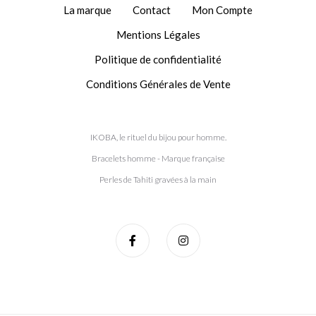
produit
produit
La marque
Contact
Mon Compte
Mentions Légales
Politique de confidentialité
Conditions Générales de Vente
IKOBA, le rituel du bijou pour homme.
Bracelets homme - Marque française
Perles de Tahiti gravées à la main