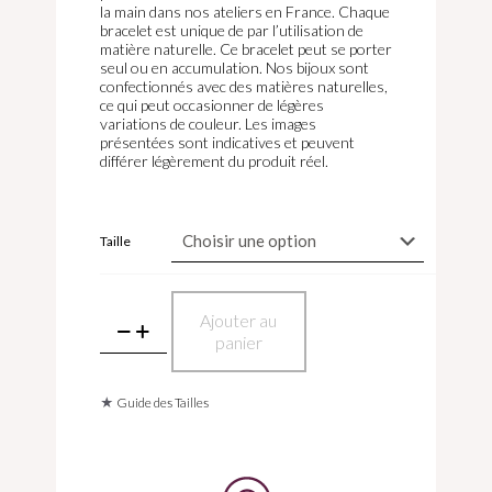
la main dans nos ateliers en France. Chaque
bracelet est unique de par l’utilisation de
matière naturelle. Ce bracelet peut se porter
seul ou en accumulation. Nos bijoux sont
confectionnés avec des matières naturelles,
ce qui peut occasionner de légères
variations de couleur. Les images
présentées sont indicatives et peuvent
différer légèrement du produit réel.
Taille
quantité
Ajouter au
de
panier
Bracelet
en
jaspe
rouge
★
Guide des Tailles
6mm
et
motif
en
acier