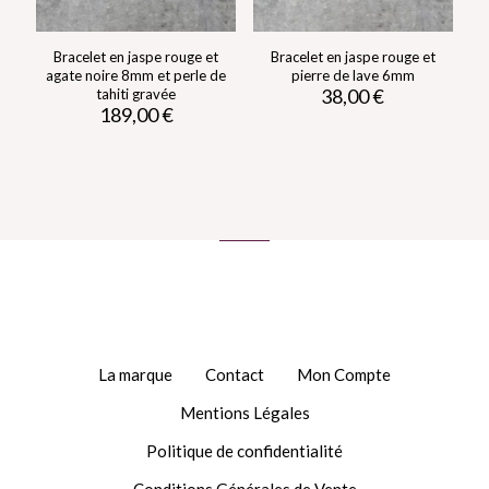
Bracelet en jaspe rouge et
Bracelet en jaspe rouge et
agate noire 8mm et perle de
pierre de lave 6mm
38,00
€
tahiti gravée
189,00
€
Ce
produit
Ce
a
produit
plusieurs
a
variations.
plusieurs
Les
variations.
options
Les
peuvent
options
être
peuvent
choisies
être
sur
choisies
la
sur
page
la
du
page
produit
du
produit
La marque
Contact
Mon Compte
Mentions Légales
Politique de confidentialité
Conditions Générales de Vente