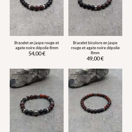
Bracelet en jaspe rouge et
Bracelet bicolore en jaspe
agate noire dépolie 8mm
rouge et agate noire dépolie
54,00
€
8mm
49,00
€
Ce
produit
Ce
a
produit
plusieurs
a
variations.
plusieurs
Les
variations.
options
Les
peuvent
options
être
peuvent
choisies
être
sur
choisies
la
sur
page
la
du
page
produit
du
produit