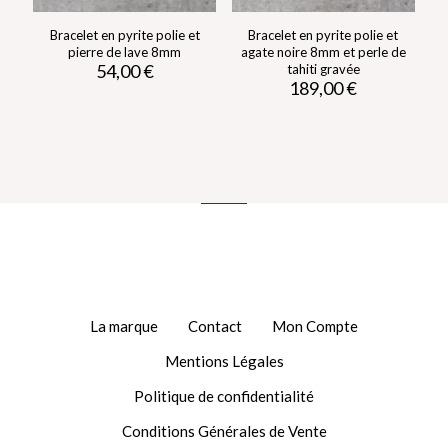
Bracelet en pyrite polie et
Bracelet en pyrite polie et
pierre de lave 8mm
agate noire 8mm et perle de
54,00
€
tahiti gravée
189,00
€
Ce
produit
Ce
a
produit
plusieurs
a
variations.
plusieurs
Les
variations.
options
Les
peuvent
options
être
peuvent
choisies
être
sur
choisies
la
sur
page
la
du
page
produit
du
produit
La marque
Contact
Mon Compte
Mentions Légales
Politique de confidentialité
Conditions Générales de Vente