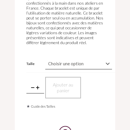
confectionnés à la main dans nos ateliers en
France. Chaque bracelet est unique de par
l’utilisation de matière naturelle. Ce bracelet
peut se porter seul ou en accumulation. Nos
bijoux sont confectionnés avec des matières
naturelles, ce qui peut occasionner de
légères variations de couleur. Les images
présentées sont indicatives et peuvent
différer légèrement du produit réel.
Taille
quantité
Ajouter au
de
panier
Bracelet
en
pyrite
polie
★
Guide des Tailles
et
agate
noire
dépolie
8mm