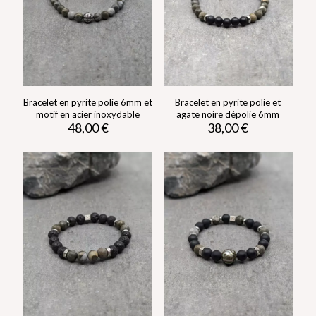
Bracelet en pyrite polie 6mm et
Bracelet en pyrite polie et
motif en acier inoxydable
agate noire dépolie 6mm
48,00
€
38,00
€
Ce
Ce
produit
produit
a
a
plusieurs
plusieurs
variations.
variations.
Les
Les
options
options
peuvent
peuvent
être
être
choisies
choisies
sur
sur
la
la
page
page
du
du
produit
produit