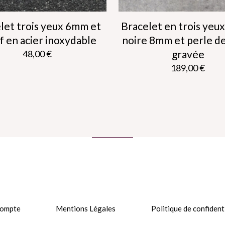
let trois yeux 6mm et
Bracelet en trois yeux
f en acier inoxydable
noire 8mm et perle de
gravée
48,00
€
189,00
€
Ce
produit
Ce
a
produit
plusieurs
a
variations.
plusieurs
Les
variations.
options
Les
peuvent
options
être
peuvent
choisies
être
sur
choisies
la
sur
page
la
du
page
ompte
Mentions Légales
Politique de confident
produit
du