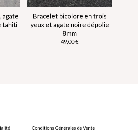
, agate
Bracelet bicolore en trois
 tahiti
yeux et agate noire dépolie
8mm
49,00
€
Ce
produit
a
plusieurs
variations.
Les
options
peuvent
être
choisies
sur
la
page
ialité
Conditions Générales de Vente
du