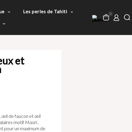
ue
Les perles de Tahiti
0
eux et
m
, œil de faucon et œil
alaires motif Maori .
tant pour un maximum de