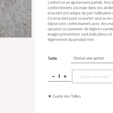
confort et un ajustement parfait. Nos 
confectionnés à la main dans nos atel
bracelet est unique de par l’utilisation
Ce bracelet peut se porter seul ou en
bijoux sont confectionnés avec des mat
qui peut occasionner de légères variat
images présentées sont indicatives et
légèrement du produit réel.
Taille
quantité
Ajouter au panier
de
Bracelet
en
trois
★
Guide des Tailles
yeux
et
pierre