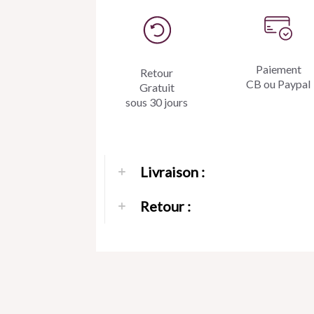
de
lave
8mm
Paiement
Retour
CB ou Paypal
Gratuit
sous 30 jours
Livraison :
Retour :