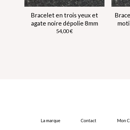
Bracelet en trois yeux et
Brace
agate noire dépolie 8mm
moti
54,00
€
Ce
produit
a
plusieurs
variations.
Les
options
peuvent
être
choisies
sur
la
page
du
La marque
Contact
Mon C
produit