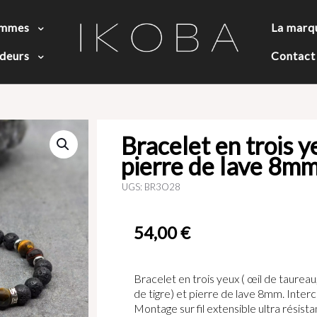
ammes
La marq
deurs
Contact
Bracelet en trois y
pierre de lave 8m
UGS:
BR3O28
54,00
€
Bracelet en trois yeux ( œil de taureau
de tigre) et pierre de lave 8mm. Interc
Montage sur fil extensible ultra résis