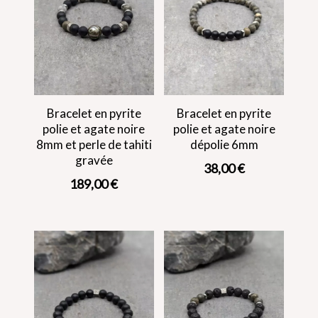
Bracelet en pyrite
Bracelet en pyrite
polie et agate noire
polie et agate noire
8mm et perle de tahiti
dépolie 6mm
gravée
38,00
€
189,00
€