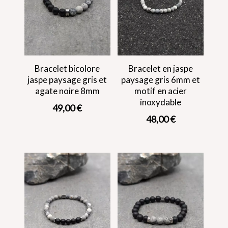
Bracelet bicolore
Bracelet en jaspe
jaspe paysage gris et
paysage gris 6mm et
agate noire 8mm
motif en acier
inoxydable
49,00
€
48,00
€