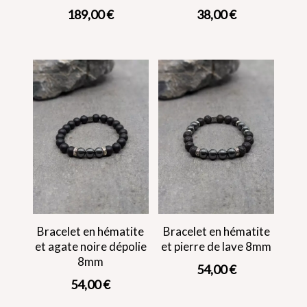
189,00
€
38,00
€
Bracelet en hématite
Bracelet en hématite
et agate noire dépolie
et pierre de lave 8mm
8mm
54,00
€
54,00
€