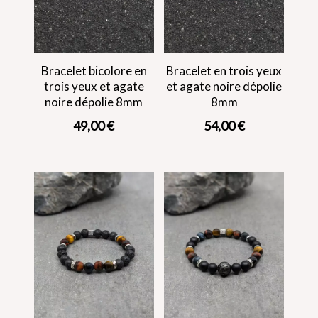
Bracelet bicolore en
Bracelet en trois yeux
trois yeux et agate
et agate noire dépolie
noire dépolie 8mm
8mm
49,00
€
54,00
€