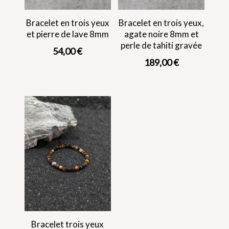
Bracelet en trois yeux
Bracelet en trois yeux,
et pierre de lave 8mm
agate noire 8mm et
perle de tahiti gravée
54,00
€
189,00
€
Bracelet trois yeux