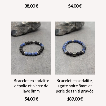
38,00
€
54,00
€
Bracelet en sodalite
Bracelet en sodalite,
dépolie et pierre de
agate noire 8mm et
lave 8mm
perle de tahiti gravée
54,00
€
189,00
€