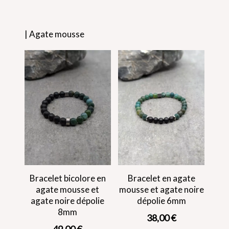
| Agate mousse
Bracelet bicolore en
Bracelet en agate
agate mousse et
mousse et agate noire
agate noire dépolie
dépolie 6mm
8mm
38,00
€
49,00
€