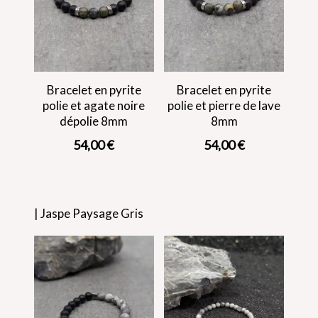
Bracelet en pyrite
Bracelet en pyrite
polie et agate noire
polie et pierre de lave
dépolie 8mm
8mm
54,00
€
54,00
€
| Jaspe Paysage Gris