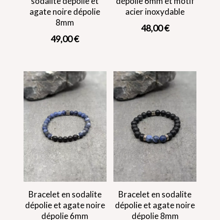
sodalite dépolie et
dépolie 6mm et motif
agate noire dépolie
acier inoxydable
8mm
48,00
€
49,00
€
Bracelet en sodalite
Bracelet en sodalite
dépolie et agate noire
dépolie et agate noire
dépolie 6mm
dépolie 8mm