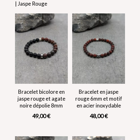
| Jaspe Rouge
Bracelet bicolore en
Bracelet en jaspe
jaspe rouge et agate
rouge 6mm et motif
noire dépolie 8mm
en acier inoxydable
49,00
€
48,00
€