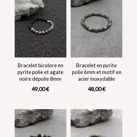
Bracelet bicolore en
Bracelet en pyrite
pyrite polie et agate
polie 6mm et motif en
noire dépolie 8mm
acier inoxydable
49,00
€
48,00
€