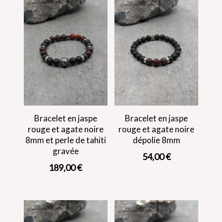
Bracelet en jaspe
Bracelet en jaspe
rouge et agate noire
rouge et agate noire
8mm et perle de tahiti
dépolie 8mm
gravée
54,00
€
189,00
€