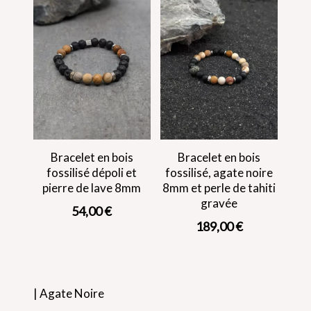
Bracelet en bois
Bracelet en bois
fossilisé dépoli et
fossilisé, agate noire
pierre de lave 8mm
8mm et perle de tahiti
gravée
54,00
€
189,00
€
| Agate Noire