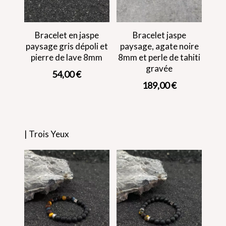
Bracelet en jaspe
Bracelet jaspe
paysage gris dépoli et
paysage, agate noire
pierre de lave 8mm
8mm et perle de tahiti
gravée
54,00
€
189,00
€
| Trois Yeux