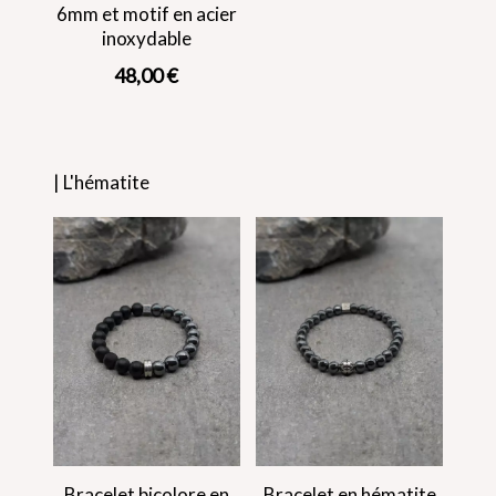
6mm et motif en acier
inoxydable
48,00
€
| L'hématite
Bracelet bicolore en
Bracelet en hématite