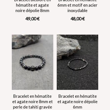
hématite et agate
6mm et motif en acier
noire dépolie 8mm
inoxydable
49,00
€
48,00
€
Bracelet en hématite
Bracelet en hématite
et agate noire 8mm et
et agate noire dépolie
perle de tahiti gravée
6mm