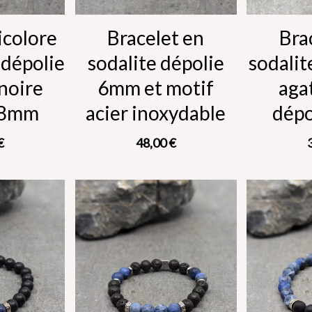
icolore
Bracelet en
Bra
 dépolie
sodalite dépolie
sodalit
 noire
6mm et motif
aga
 8mm
acier inoxydable
dép
€
48,00
€