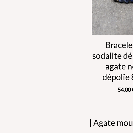
Bracele
sodalite dé
agate n
dépolie
54,00
| Agate mou