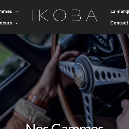
ammes
La marq
deurs
Contact
Nos Gammes