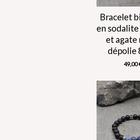
Bracelet b
en sodalite
et agate
dépolie
49,00