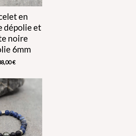
celet en
e dépolie et
te noire
olie 6mm
38,00
€