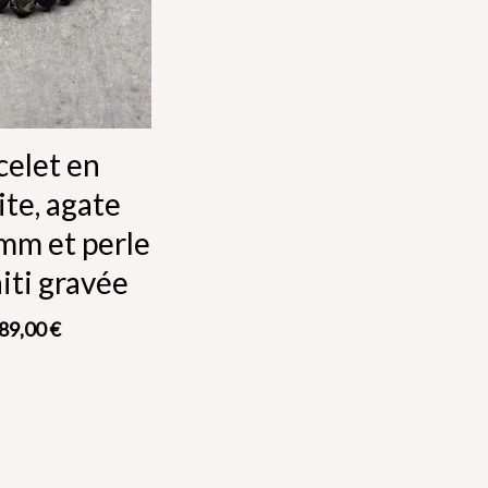
celet en
ite, agate
mm et perle
iti gravée
89,00
€