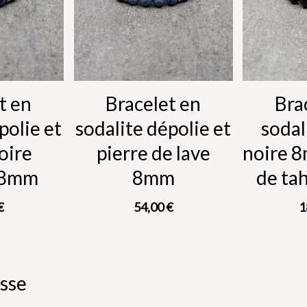
t en
Bracelet en
Bra
polie et
sodalite dépolie et
sodal
oire
pierre de lave
noire 8
 8mm
8mm
de tah
€
54,00
€
1
sse