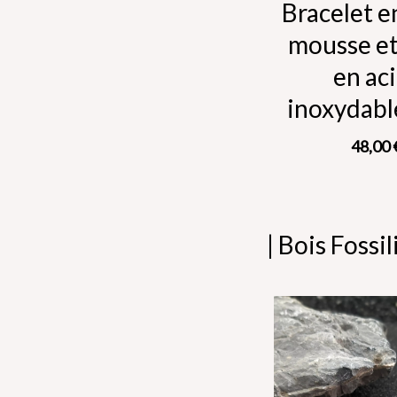
Bracelet e
mousse et
en ac
inoxydab
48,00
| Bois Fossil