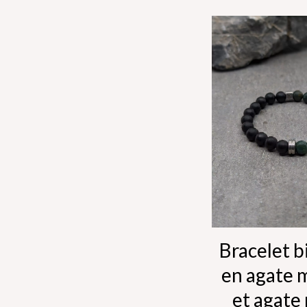
Bracelet b
en agate 
et agate