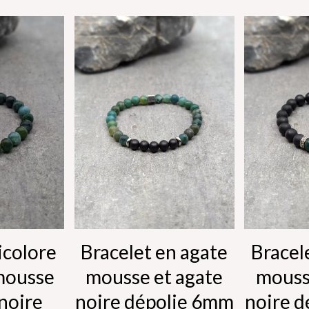
icolore
Bracelet en agate
Bracel
mousse
mousse et agate
mouss
 noire
noire dépolie 6mm
noire 