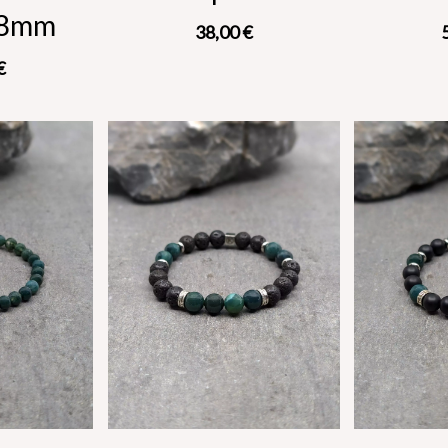
 8mm
38,00
€
€