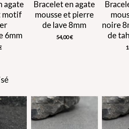
n agate
Bracelet en agate
Bracel
 motif
mousse et pierre
mous
ier
de lave 8mm
noire 8
le 6mm
de tah
54,00
€
€
1
isé