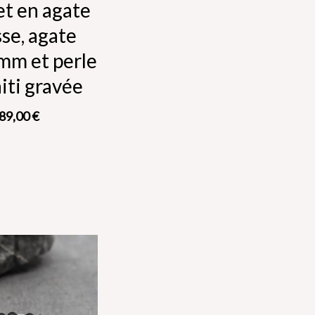
et en agate
se, agate
mm et perle
iti gravée
89,00
€