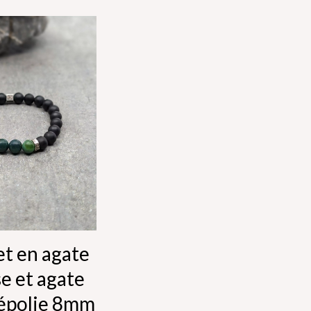
et en agate
e et agate
dépolie 8mm