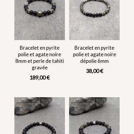
Bracelet en pyrite
Bracelet en pyrite
polie et agate noire
polie et agate noire
8mm et perle de tahiti
dépolie 6mm
gravée
38,00
€
189,00
€