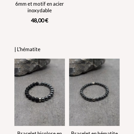
6mm et motif en acier
inoxydable
48,00
€
| L'hématite
Bracelet bicolore en
Bracelet en hématite