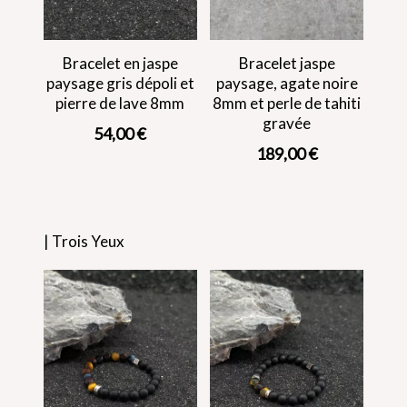
Bracelet en jaspe
Bracelet jaspe
paysage gris dépoli et
paysage, agate noire
pierre de lave 8mm
8mm et perle de tahiti
gravée
54,00
€
189,00
€
| Trois Yeux