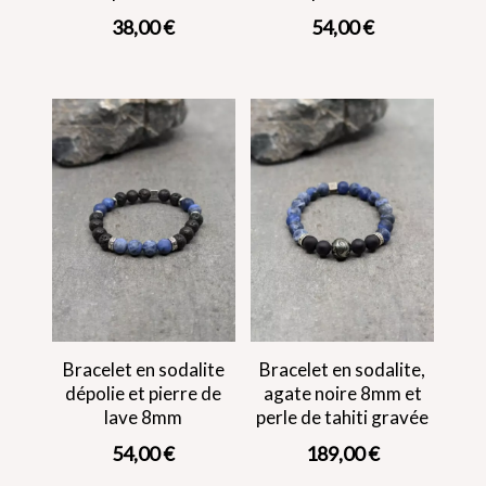
38,00
€
54,00
€
Bracelet en sodalite
Bracelet en sodalite,
dépolie et pierre de
agate noire 8mm et
lave 8mm
perle de tahiti gravée
54,00
€
189,00
€