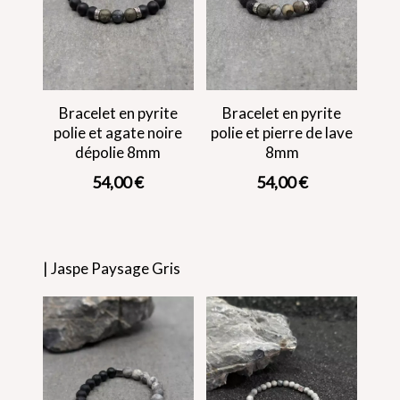
Bracelet en pyrite
Bracelet en pyrite
polie et agate noire
polie et pierre de lave
dépolie 8mm
8mm
54,00
€
54,00
€
| Jaspe Paysage Gris