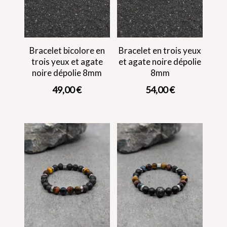
Bracelet bicolore en
Bracelet en trois yeux
trois yeux et agate
et agate noire dépolie
noire dépolie 8mm
8mm
49,00
€
54,00
€