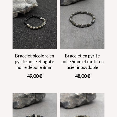
Bracelet bicolore en
Bracelet en pyrite
pyrite polie et agate
polie 6mm et motif en
noire dépolie 8mm
acier inoxydable
49,00
€
48,00
€