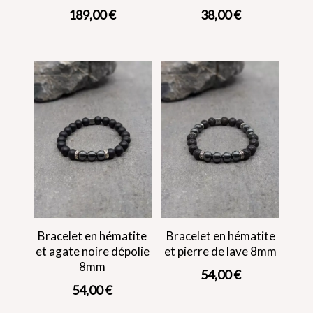
189,00
€
38,00
€
Bracelet en hématite
Bracelet en hématite
et agate noire dépolie
et pierre de lave 8mm
8mm
54,00
€
54,00
€