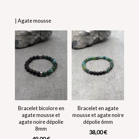
| Agate mousse
Bracelet bicolore en
Bracelet en agate
agate mousse et
mousse et agate noire
agate noire dépolie
dépolie 6mm
8mm
38,00
€
49,00
€