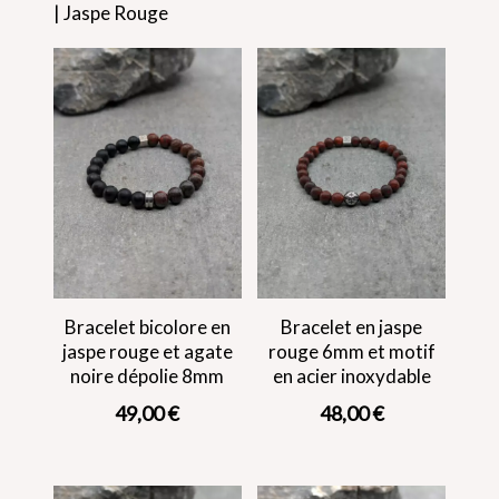
| Jaspe Rouge
Bracelet bicolore en
Bracelet en jaspe
jaspe rouge et agate
rouge 6mm et motif
noire dépolie 8mm
en acier inoxydable
49,00
€
48,00
€