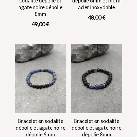
sodalite dépolie et
dépolie 6mm et motif
agate noire dépolie
acier inoxydable
8mm
48,00
€
49,00
€
Bracelet en sodalite
Bracelet en sodalite
dépolie et agate noire
dépolie et agate noire
dépolie 6mm
dépolie 8mm