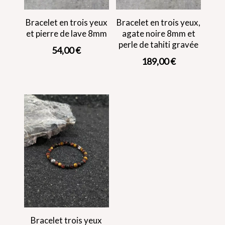
Bracelet en trois yeux
Bracelet en trois yeux,
et pierre de lave 8mm
agate noire 8mm et
perle de tahiti gravée
54,00
€
189,00
€
Bracelet trois yeux