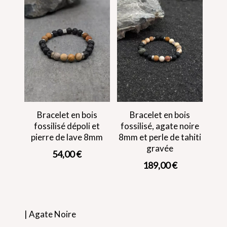
Bracelet en bois
Bracelet en bois
fossilisé dépoli et
fossilisé, agate noire
pierre de lave 8mm
8mm et perle de tahiti
gravée
54,00
€
189,00
€
| Agate Noire