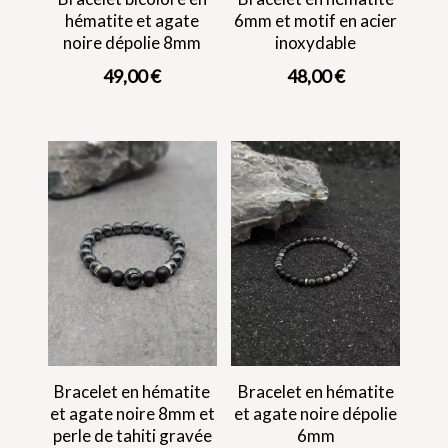
hématite et agate
6mm et motif en acier
noire dépolie 8mm
inoxydable
49,00
€
48,00
€
Bracelet en hématite
Bracelet en hématite
et agate noire 8mm et
et agate noire dépolie
perle de tahiti gravée
6mm