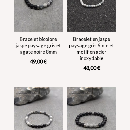
Bracelet bicolore
Bracelet en jaspe
jaspe paysage gris et
paysage gris 6mm et
agate noire 8mm
motif en acier
inoxydable
49,00
€
48,00
€