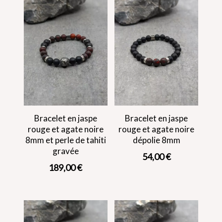
Bracelet en jaspe
Bracelet en jaspe
rouge et agate noire
rouge et agate noire
8mm et perle de tahiti
dépolie 8mm
gravée
54,00
€
189,00
€